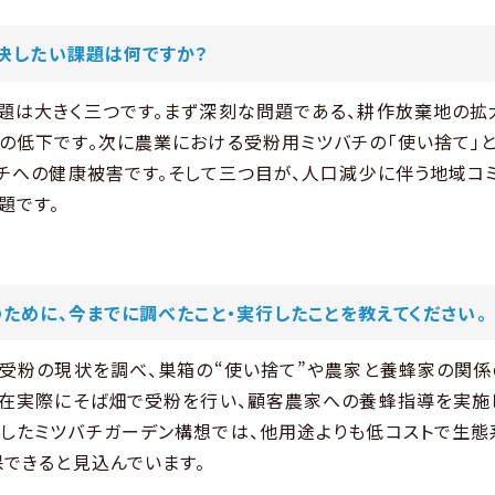
決したい課題は何ですか？
題は大きく三つです。まず深刻な問題である、耕作放棄地の拡
の低下です。次に農業における受粉用ミツバチの「使い捨て」と
バチへの健康被害です。そして三つ目が、人口減少に伴う地域コ
題です。
ために、今までに調べたこと・実行したことを教えてください。
の受粉の現状を調べ、巣箱の“使い捨て”や農家と養蜂家の関
現在実際にそば畑で受粉を行い、顧客農家への養蜂指導を実施し
したミツバチガーデン構想では、他用途よりも低コストで生態
保できると見込んでいます。