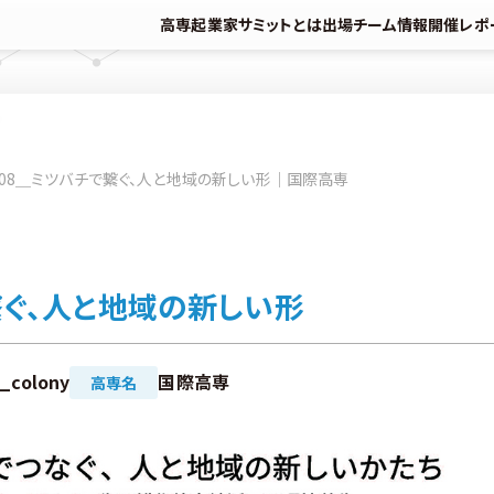
高専起業家サミットとは
出場チーム情報
開催レポ
08＿ミツバチで繋ぐ、人と地域の新しい形｜国際高専
ぐ、人と地域の新しい形
e_colony
国際高専
高専名