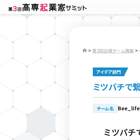
>
>
第3回出場チーム情報
アイデア部門
ミツバチで繋
Bee_lif
チーム名