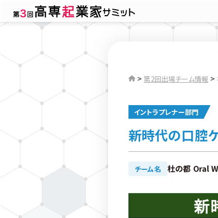
>
>
第2回出場チーム情報
イントラプレナー部門
新時代の口腔ケア "
杜の都 Oral W
チーム名